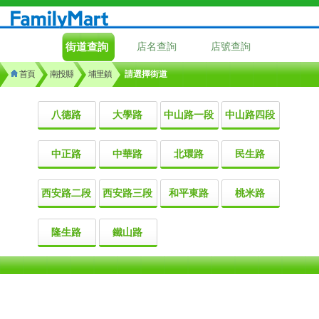
街道查詢
店名查詢
店號查詢
首頁
南投縣
埔里鎮
請選擇街道
八德路
大學路
中山路一段
中山路四段
中正路
中華路
北環路
民生路
西安路二段
西安路三段
和平東路
桃米路
隆生路
鐵山路