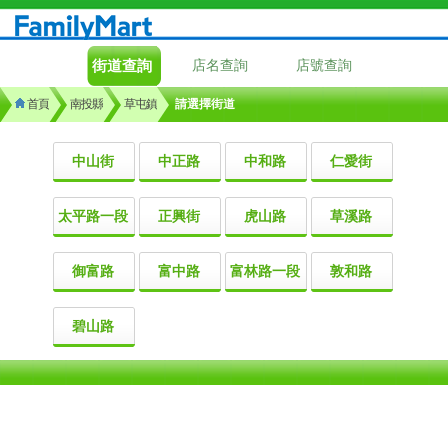
街道查詢
店名查詢
店號查詢
首頁
南投縣
草屯鎮
請選擇街道
中山街
中正路
中和路
仁愛街
太平路一段
正興街
虎山路
草溪路
御富路
富中路
富林路一段
敦和路
碧山路