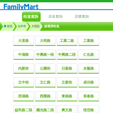
街道查詢
店名查詢
店號查詢
首頁
台中市
大里區
請選擇街道
大里路
大明路
工業二路
工業路
中湖路
中興路一段
中興路二段
仁化路
內新街
公園街
日新路
永隆路
立中街
立仁路
立新街
成功路
西湖路
西榮路
東南路
長春路
益民路二段
國光路二段
爽文路
現岱路