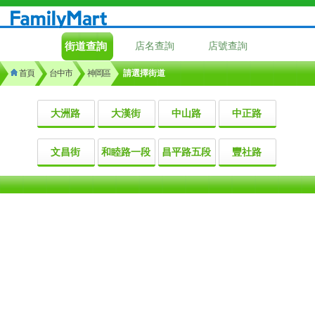
街道查詢
店名查詢
店號查詢
首頁
台中市
神岡區
請選擇街道
大洲路
大漢街
中山路
中正路
文昌街
和睦路一段
昌平路五段
豐社路