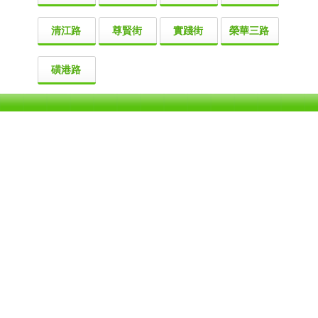
清江路
尊賢街
實踐街
榮華三路
磺港路