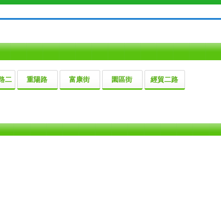
路二
重陽路
富康街
園區街
經貿二路