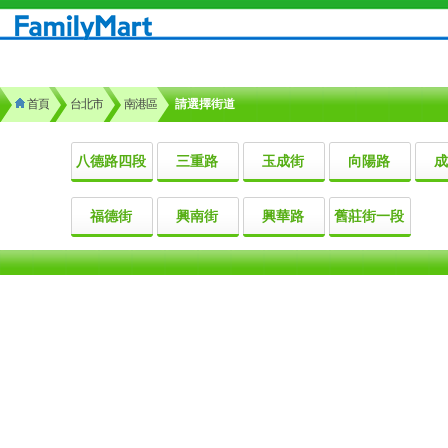
首頁
台北市
南港區
請選擇街道
八德路四段
三重路
玉成街
向陽路
成
福德街
興南街
興華路
舊莊街一段