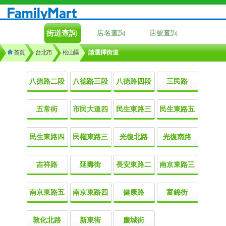
街道查詢
店名查詢
店號查詢
首頁
台北市
松山區
請選擇街道
八德路二段
八德路三段
八德路四段
三民路
五常街
市民大道四
民生東路三
民生東路五
民生東路四
民權東路三
光復北路
光復南路
吉祥路
延壽街
長安東路二
南京東路三
南京東路五
南京東路四
健康路
富錦街
敦化北路
新東街
慶城街