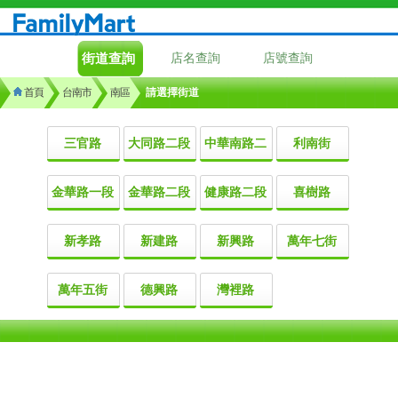
街道查詢
店名查詢
店號查詢
首頁
台南市
南區
請選擇街道
三官路
大同路二段
中華南路二
利南街
金華路一段
金華路二段
健康路二段
喜樹路
新孝路
新建路
新興路
萬年七街
萬年五街
德興路
灣裡路