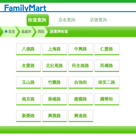
街道查詢
店名查詢
店號查詢
首頁
嘉義市
西區
請選擇街道
八德路
上海路
中興路
仁愛路
友愛路
北社尾路
民生南路
民權路
玉山路
竹圍路
自強街
保安二路
南京路
垂楊路
建國路
國華街
新榮路
興雅路
興達路