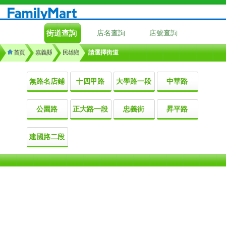
街道查詢
店名查詢
店號查詢
首頁
嘉義縣
民雄鄉
請選擇街道
無路名店鋪
十四甲路
大學路一段
中華路
公園路
正大路一段
忠義街
昇平路
建國路二段