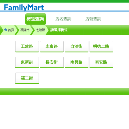
街道查詢
店名查詢
店號查詢
首頁
基隆市
七堵區
請選擇街道
工建路
永富路
自治街
明德二路
東新街
長安街
南興路
泰安路
福二街