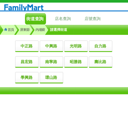
街道查詢
店名查詢
店號查詢
首頁
屏東縣
內埔鄉
請選擇街道
中正路
中興路
光明路
自力路
昌宏路
南寧路
昭勝路
壽比路
學興路
環山路