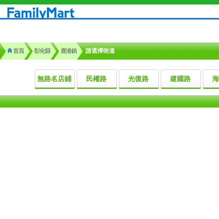
首頁
彰化縣
鹿港鎮
請選擇街道
無路名店鋪
民權路
光復路
建國路
海