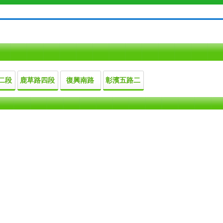
二段
鹿草路四段
復興南路
彰濱五路二