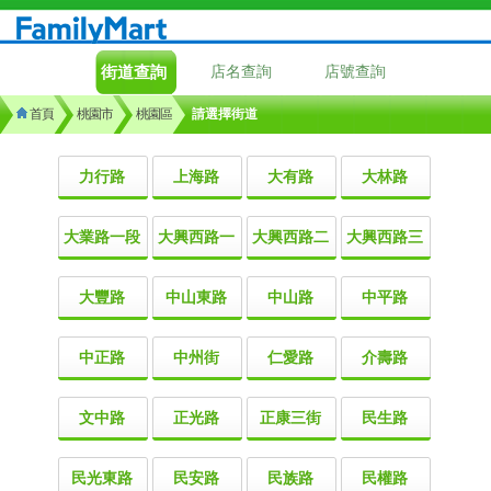
街道查詢
店名查詢
店號查詢
首頁
桃園市
桃園區
請選擇街道
力行路
上海路
大有路
大林路
大業路一段
大興西路一
大興西路二
大興西路三
大豐路
中山東路
中山路
中平路
中正路
中州街
仁愛路
介壽路
文中路
正光路
正康三街
民生路
民光東路
民安路
民族路
民權路