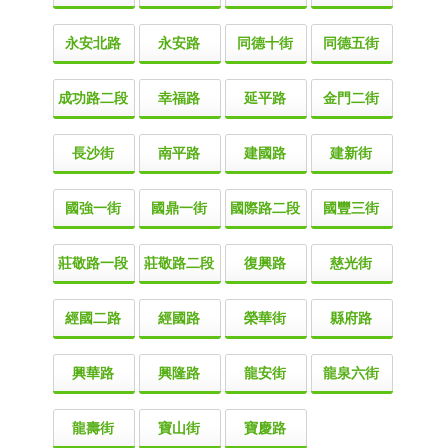
永安北路
永安路
同德十街
同德五街
成功路二段
幸福路
延平路
金門二街
長沙街
南平路
建國路
建新街
國強一街
國鼎一街
國際路二段
國豐三街
莊敬路一段
莊敬路二段
復興路
慈光街
經國二路
經國路
榮華街
縣府路
興華路
興隆路
龍安街
龍泉六街
龍壽街
寶山街
寶慶路