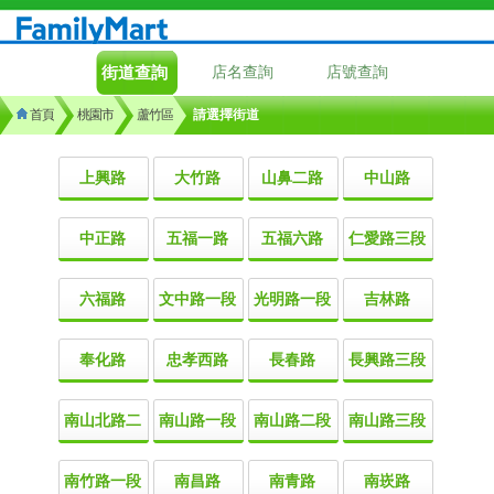
街道查詢
店名查詢
店號查詢
首頁
桃園市
蘆竹區
請選擇街道
上興路
大竹路
山鼻二路
中山路
中正路
五福一路
五福六路
仁愛路三段
六福路
文中路一段
光明路一段
吉林路
奉化路
忠孝西路
長春路
長興路三段
南山北路二
南山路一段
南山路二段
南山路三段
南竹路一段
南昌路
南青路
南崁路