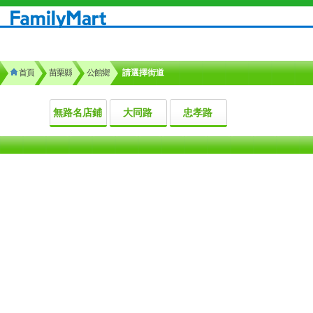
首頁
苗栗縣
公館鄉
請選擇街道
無路名店鋪
大同路
忠孝路