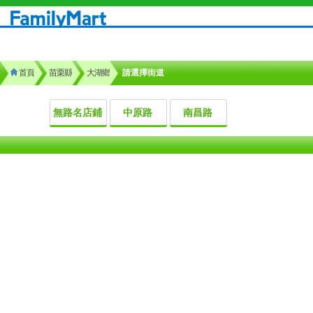
首頁
苗栗縣
大湖鄉
請選擇街道
無路名店鋪
中原路
南昌路