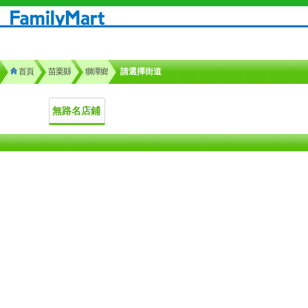
首頁
苗栗縣
獅潭鄉
請選擇街道
無路名店鋪