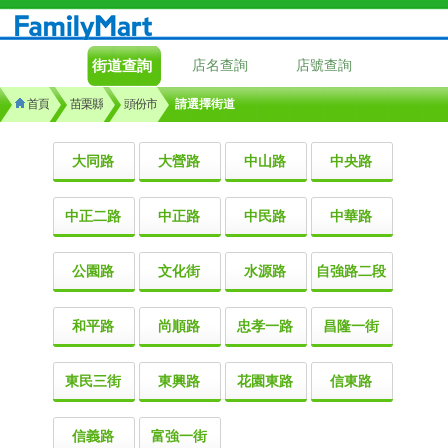
街道查詢
店名查詢
店號查詢
首頁
苗栗縣
頭份市
請選擇街道
大同路
大營路
中山路
中央路
中正二路
中正路
中民路
中華路
公園路
文化街
水源路
自強路二段
和平路
尚順路
忠孝一路
昌隆一街
東民三街
東興路
花園東路
信東路
信義路
富強一街