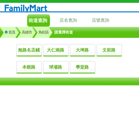
街道查詢
店名查詢
店號查詢
首頁
高雄市
鳥松區
請選擇街道
無路名店鋪
大仁南路
大埤路
文前路
本館路
球場路
學堂路