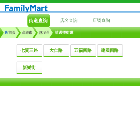
街道查詢
店名查詢
店號查詢
首頁
高雄市
鹽埕區
請選擇街道
七賢三路
大仁路
五福四路
建國四路
新樂街