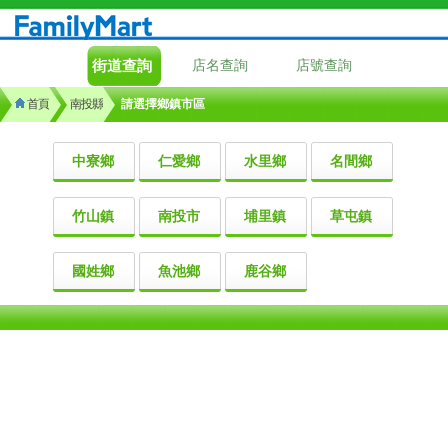
街道查詢
店名查詢
店號查詢
首頁
南投縣
請選擇鄉鎮市區
中寮鄉
仁愛鄉
水里鄉
名間鄉
竹山鎮
南投市
埔里鎮
草屯鎮
國姓鄉
魚池鄉
鹿谷鄉