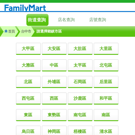
街道查詢
店名查詢
店號查詢
首頁
台中市
請選擇鄉鎮市區
大甲區
大安區
大肚區
大里區
大雅區
中區
太平區
北屯區
北區
外埔區
石岡區
后里區
西屯區
西區
沙鹿區
和平區
東區
東勢區
南屯區
南區
烏日區
神岡區
梧棲區
清水區