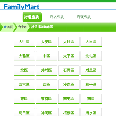
街道查詢
店名查詢
店號查詢
首頁
台中市
請選擇鄉鎮市區
大甲區
大安區
大肚區
大里區
大雅區
中區
太平區
北屯區
北區
外埔區
石岡區
后里區
西屯區
西區
沙鹿區
和平區
東區
東勢區
南屯區
南區
烏日區
神岡區
梧棲區
清水區