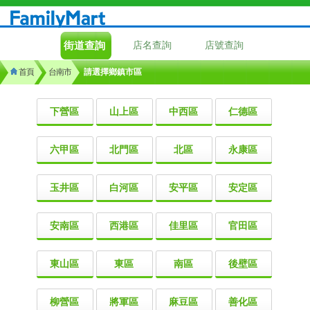
街道查詢
店名查詢
店號查詢
首頁
台南市
請選擇鄉鎮市區
下營區
山上區
中西區
仁德區
六甲區
北門區
北區
永康區
玉井區
白河區
安平區
安定區
安南區
西港區
佳里區
官田區
東山區
東區
南區
後壁區
柳營區
將軍區
麻豆區
善化區