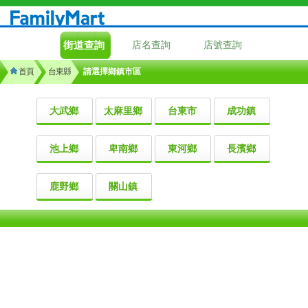
街道查詢
店名查詢
店號查詢
首頁
台東縣
請選擇鄉鎮市區
大武鄉
太麻里鄉
台東市
成功鎮
池上鄉
卑南鄉
東河鄉
長濱鄉
鹿野鄉
關山鎮