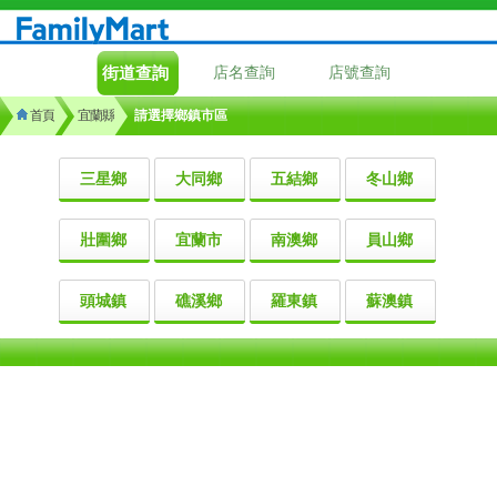
街道查詢
店名查詢
店號查詢
首頁
宜蘭縣
請選擇鄉鎮市區
三星鄉
大同鄉
五結鄉
冬山鄉
壯圍鄉
宜蘭市
南澳鄉
員山鄉
頭城鎮
礁溪鄉
羅東鎮
蘇澳鎮