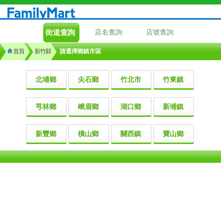
街道查詢
店名查詢
店號查詢
首頁
新竹縣
請選擇鄉鎮市區
北埔鄉
尖石鄉
竹北市
竹東鎮
芎林鄉
峨眉鄉
湖口鄉
新埔鎮
新豐鄉
橫山鄉
關西鎮
寶山鄉