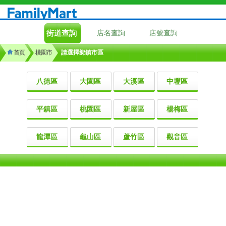
街道查詢
店名查詢
店號查詢
首頁
桃園市
請選擇鄉鎮市區
八德區
大園區
大溪區
中壢區
平鎮區
桃園區
新屋區
楊梅區
龍潭區
龜山區
蘆竹區
觀音區