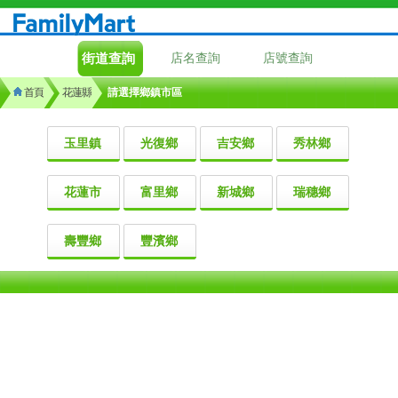
街道查詢
店名查詢
店號查詢
首頁
花蓮縣
請選擇鄉鎮市區
玉里鎮
光復鄉
吉安鄉
秀林鄉
花蓮市
富里鄉
新城鄉
瑞穗鄉
壽豐鄉
豐濱鄉