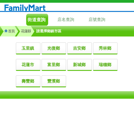
街道查詢
店名查詢
店號查詢
首頁
花蓮縣
請選擇鄉鎮市區
玉里鎮
光復鄉
吉安鄉
秀林鄉
花蓮市
富里鄉
新城鄉
瑞穗鄉
壽豐鄉
豐濱鄉