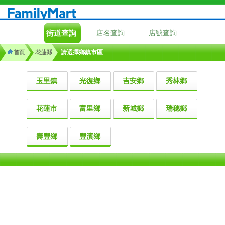
街道查詢
店名查詢
店號查詢
首頁
花蓮縣
請選擇鄉鎮市區
玉里鎮
光復鄉
吉安鄉
秀林鄉
花蓮市
富里鄉
新城鄉
瑞穗鄉
壽豐鄉
豐濱鄉