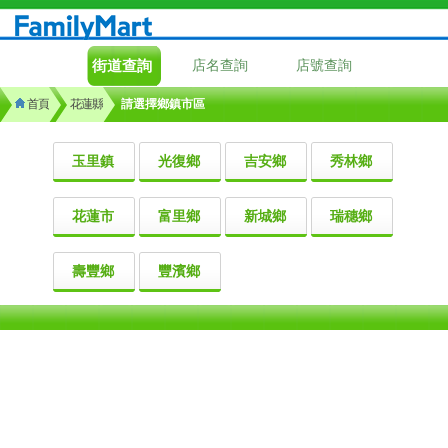
街道查詢
店名查詢
店號查詢
首頁
花蓮縣
請選擇鄉鎮市區
玉里鎮
光復鄉
吉安鄉
秀林鄉
花蓮市
富里鄉
新城鄉
瑞穗鄉
壽豐鄉
豐濱鄉