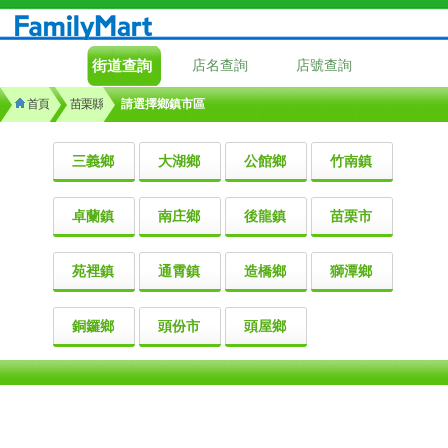
街道查詢
店名查詢
店號查詢
首頁
苗栗縣
請選擇鄉鎮市區
三義鄉
大湖鄉
公館鄉
竹南鎮
卓蘭鎮
南庄鄉
後龍鎮
苗栗市
苑裡鎮
通霄鎮
造橋鄉
獅潭鄉
銅鑼鄉
頭份市
頭屋鄉