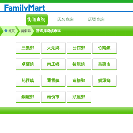
街道查詢
店名查詢
店號查詢
首頁
苗栗縣
請選擇鄉鎮市區
三義鄉
大湖鄉
公館鄉
竹南鎮
卓蘭鎮
南庄鄉
後龍鎮
苗栗市
苑裡鎮
通霄鎮
造橋鄉
獅潭鄉
銅鑼鄉
頭份市
頭屋鄉