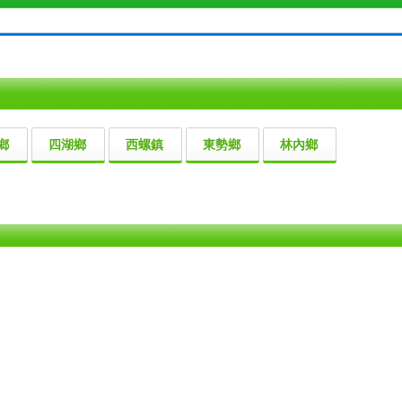
鄉
四湖鄉
西螺鎮
東勢鄉
林內鄉