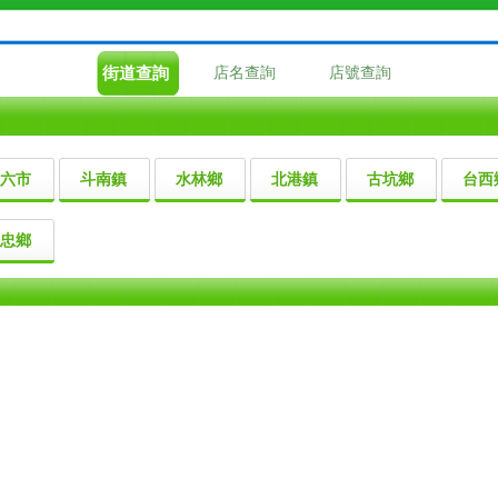
街道查詢
店名查詢
店號查詢
六市
斗南鎮
水林鄉
北港鎮
古坑鄉
台西
忠鄉