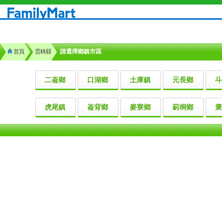
首頁
雲林縣
請選擇鄉鎮市區
二崙鄉
口湖鄉
土庫鎮
元長鄉
斗
虎尾鎮
崙背鄉
麥寮鄉
莿桐鄉
褒