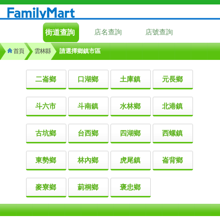
街道查詢
店名查詢
店號查詢
首頁
雲林縣
請選擇鄉鎮市區
二崙鄉
口湖鄉
土庫鎮
元長鄉
斗六市
斗南鎮
水林鄉
北港鎮
古坑鄉
台西鄉
四湖鄉
西螺鎮
東勢鄉
林內鄉
虎尾鎮
崙背鄉
麥寮鄉
莿桐鄉
褒忠鄉